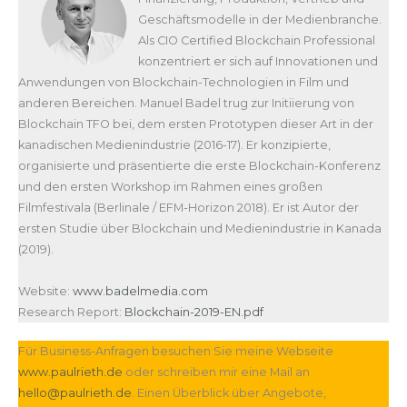
Geschäftsmodelle in der Medienbranche.
Als CIO Certified Blockchain Professional
konzentriert er sich auf Innovationen und
Anwendungen von Blockchain-Technologien in Film und
anderen Bereichen. Manuel Badel trug zur Initiierung von
Blockchain TFO bei, dem ersten Prototypen dieser Art in der
kanadischen Medienindustrie (2016-17). Er konzipierte,
organisierte und präsentierte die erste Blockchain-Konferenz
und den ersten Workshop im Rahmen eines großen
Filmfestivala (Berlinale / EFM-Horizon 2018). Er ist Autor der
ersten Studie über Blockchain und Medienindustrie in Kanada
(2019).
Website:
www.badelmedia.com
Research Report:
Blockchain-2019-EN.pdf
Für Business-Anfragen besuchen Sie meine Webseite
www.paulrieth.de
oder schreiben mir eine Mail an
hello@paulrieth.de
. Einen Überblick über Angebote,